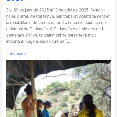
Del 29 de juny de 2025 al 13 de juliol de 2025, 14 nois i
noies d’arreu de Catalunya, han treballat voluntàriament en
la rehabilitació de parets de pedra seca i restauració del
patrimoni de Cadaqués. A Cadaqués existeix des de fa
centenars d’anys, un patrimoni de paret seca molt
important. Segons els càlculs de […]
INFORME
Leer más »
DEL
CAMP
DE
TREBALL
DE
PEDRA
SECA
2025