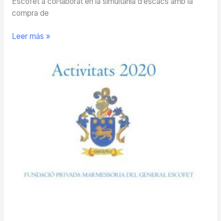
Escofet a col·laborat en la simultània d’escacs amb la
compra de
Activitats
Leer más »
any
2020