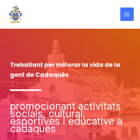
Ir
al
contenido
Treballant per millorar la vida de la
gent de Cadaqués
promocionant activitats
socials, cultural,
esportives i educative a
cadaqués