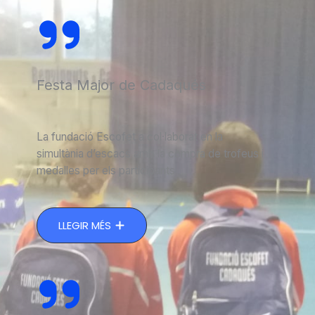
Festa Major de Cadaqués
La fundació Escofet a col·laborat en la
simultània d’escacs amb la compra de trofeus i
medalles per els participants
LLEGIR MÉS